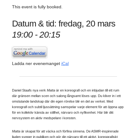
This event is fully booked.
Datum & tid: fredag, 20 mars
19:00 - 20:15
Ladda ner evenemanget
iCal
Daniel Staafs nya verk
Matta
är en koreografi och en inbjudan till ett rum
där gränsen mellan scen och salong långsamt löses upp. Du kliver in i ett
omslutande landskap där din egen rörelse blir en del av verket. Med
koreografi och subtil ljussättning samspelar varje element för att öppna upp
för en kollektiv känsla av stillhet, närvaro och nyfikenhet. Här blir ditt
nervsystem en aktiv medspelare i konsten.
Matta
är skapat för att väcka och förfina sinnena. De ASMR-inspirerade
ljuden sveper in publiken och gör din närvaro till ett aktivt, koreografiskt