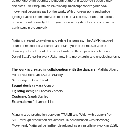
space where the boundary between stage and audience space slowly
dissolves. You step into an enveloping landscape where your own
movement becomes part of the work. With choreography and subtle
lighting, each element interacts to open up a collective sense of stillness,
presence and curiosity. Here, your nervous system becomes an active
participant in the artwork.
Matta
is created to awaken and refine the senses. The ASMR-inspired
sounds envelop the audience and make your presence an active,
choreographic element. The work builds on the explorations begun in
Daniel Staaf’s earlier work
Fläta
, now in a more tactile and enveloping form.
The work is created in collaboration with the dancers:
Matilda Bilberg,
Mikael Marklund and Sarah Stanley
Set design:
Daniel Staaf
Sound design:
Hara Alonso
Lighting design:
Thomas Zamolo
Costume:
Sarah Stanley
External eye:
Johannes Lind
Matta
is a co-production between FRAME and Weld, with support from
SITE through production residencies, in collaboration with Nordberg
Movement.
Matta
will be further developed as an installation work in 2026.