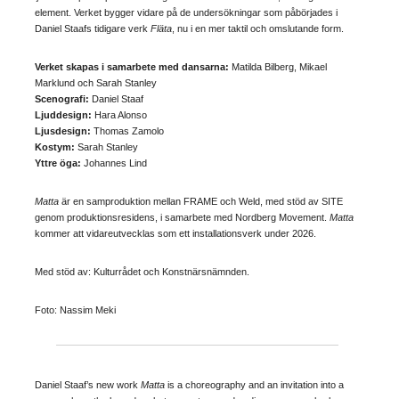
element. Verket bygger vidare på de undersökningar som påbörjades i
Daniel Staafs tidigare verk
Fläta
, nu i en mer taktil och omslutande form.
Verket skapas i samarbete med dansarna:
Matilda Bilberg, Mikael
Marklund och Sarah Stanley
Scenografi:
Daniel Staaf
Ljuddesign:
Hara Alonso
Ljusdesign:
Thomas Zamolo
Kostym:
Sarah Stanley
Yttre öga:
Johannes Lind
Matta
är en samproduktion mellan FRAME och Weld, med stöd av SITE
genom produktionsresidens, i samarbete med Nordberg Movement.
Matta
kommer att vidareutvecklas som ett installationsverk under 2026.
Med stöd av: Kulturrådet och Konstnärsnämnden.
Foto: Nassim Meki
Daniel Staaf’s new work
Matta
is a choreography and an invitation into a