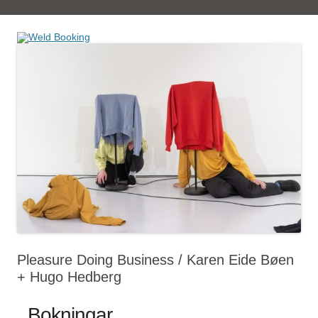
Book tickets at Weld
Weld Booking
Pleasure Doing Business / Karen Eide Bøen
+ Hugo Hedberg
Bokningar