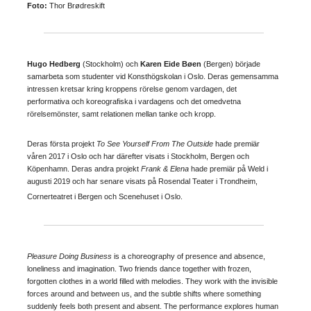
Foto:
Thor Brødreskift
Hugo Hedberg
(Stockholm) och
Karen Eide Bøen
(Bergen) började
samarbeta som studenter vid Konsthögskolan i Oslo. Deras gemensamma
intressen kretsar kring kroppens rörelse genom vardagen, det
performativa och koreografiska i vardagens och det omedvetna
rörelsemönster, samt relationen mellan tanke och kropp.
Deras första projekt
To See Yourself From The Outside
hade premiär
våren 2017 i Oslo och har därefter visats i Stockholm, Bergen och
Köpenhamn. Deras andra projekt
Frank & Elena
hade premiär på Weld i
augusti 2019 och har senare visats på Rosendal Teater i Trondheim,
Cornerteatret i Bergen och Scenehuset i Oslo.
Pleasure Doing Business
is a choreography of presence and absence,
loneliness and imagination. Two friends dance together with frozen,
forgotten clothes in a world filled with melodies. They work with the invisible
forces around and between us, and the subtle shifts where something
suddenly feels both present and absent. The performance explores human