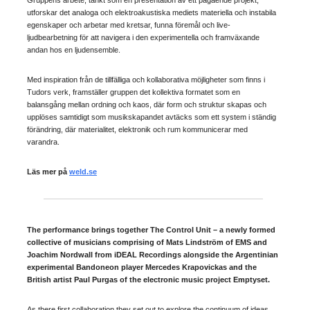
utforskar det analoga och elektroakustiska mediets materiella och instabila
egenskaper och arbetar med kretsar, funna föremål och live-
ljudbearbetning för att navigera i den experimentella och framväxande
andan hos en ljudensemble.
Med inspiration från de tillfälliga och kollaborativa möjligheter som finns i
Tudors verk, framställer gruppen det kollektiva formatet som en
balansgång mellan ordning och kaos, där form och struktur skapas och
upplöses samtidigt som musikskapandet avtäcks som ett system i ständig
förändring, där materialitet, elektronik och rum kommunicerar med
varandra.
Läs mer på
weld.se
The performance brings together The Control Unit – a newly formed
collective of musicians comprising of Mats Lindström of EMS and
Joachim Nordwall from iDEAL Recordings alongside the Argentinian
experimental Bandoneon player Mercedes Krapovickas and the
British artist Paul Purgas of the electronic music project Emptyset.
As there first collaboration they set out to explore the continuum of ideas