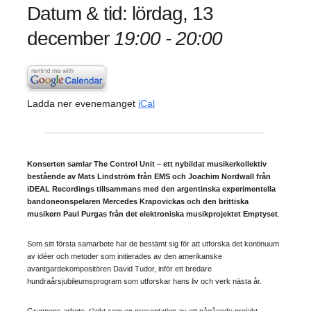
Datum & tid: lördag, 13
december
19:00 - 20:00
Ladda ner evenemanget
iCal
Konserten samlar The Control Unit – ett nybildat musikerkollektiv
bestående av Mats Lindström från EMS och Joachim Nordwall från
iDEAL Recordings tillsammans med den argentinska experimentella
bandoneonspelaren Mercedes Krapovickas och den brittiska
musikern Paul Purgas från det elektroniska musikprojektet Emptyset
.
Som sitt första samarbete har de bestämt sig för att utforska det kontinuum
av idéer och metoder som initierades av den amerikanske
avantgardekompositören David Tudor, inför ett bredare
hundraårsjubileumsprogram som utforskar hans liv och verk nästa år.
Gruppens arbete, tänkt som en presentation av ett pågående projekt,