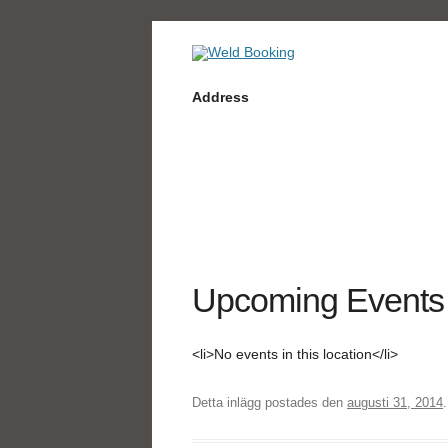
Book tickets at Weld
Weld Booking
Address
Upcoming Events
<li>No events in this location</li>
Detta inlägg postades den
augusti 31, 2014
.